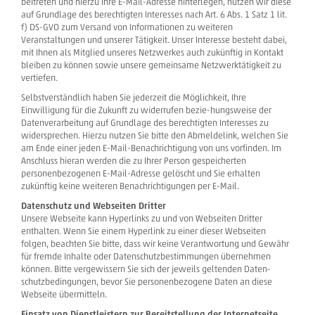
beitreten und hierzu Ihre E-Mail-Adresse hinterlegen, nutzen wir diese
auf Grundlage des berechtigten Interesses nach Art. 6 Abs. 1 Satz 1 lit.
f) DS-GVO zum Versand von Informationen zu weiteren
Veranstaltungen und unserer Tätigkeit. Unser Interesse besteht dabei,
mit Ihnen als Mitglied unseres Netzwerkes auch zukünftig in Kontakt
bleiben zu können sowie unsere gemeinsame Netzwerktätigkeit zu
vertiefen.
Selbstverständlich haben Sie jederzeit die Möglichkeit, Ihre
Einwilligung für die Zukunft zu widerrufen bezie-hungsweise der
Datenverarbeitung auf Grundlage des berechtigten Interesses zu
widersprechen. Hierzu nutzen Sie bitte den Abmeldelink, welchen Sie
am Ende einer jeden E-Mail-Benachrichtigung von uns vorfinden. Im
Anschluss hieran werden die zu Ihrer Person gespeicherten
personenbezogenen E-Mail-Adresse gelöscht und Sie erhalten
zukünftig keine weiteren Benachrichtigungen per E-Mail.
Datenschutz und Webseiten Dritter
Unsere Webseite kann Hyperlinks zu und von Webseiten Dritter
enthalten. Wenn Sie einem Hyperlink zu einer dieser Webseiten
folgen, beachten Sie bitte, dass wir keine Verantwortung und Gewähr
für fremde Inhalte oder Datenschutzbestimmungen übernehmen
können. Bitte vergewissern Sie sich der jeweils geltenden Daten-
schutzbedingungen, bevor Sie personenbezogene Daten an diese
Webseite übermitteln.
Einsatz von Dienstleistern zur Bereitstellung der Internetseite