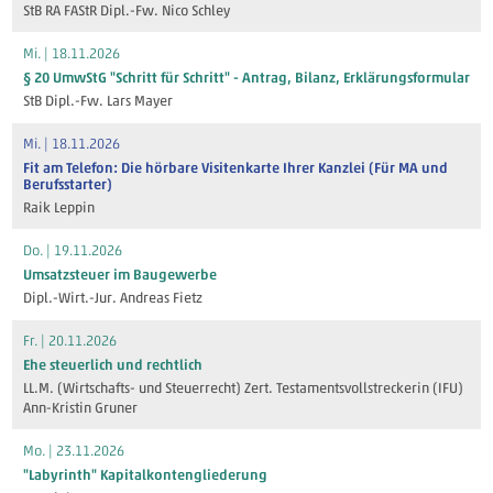
StB RA FAStR Dipl.-Fw. Nico Schley
Mi. | 18.11.2026
§ 20 UmwStG "Schritt für Schritt" - Antrag, Bilanz, Erklärungsformular
StB Dipl.-Fw. Lars Mayer
Mi. | 18.11.2026
Fit am Telefon: Die hörbare Visitenkarte Ihrer Kanzlei (Für MA und
Berufsstarter)
Raik Leppin
Do. | 19.11.2026
Umsatzsteuer im Baugewerbe
Dipl.-Wirt.-Jur. Andreas Fietz
Fr. | 20.11.2026
Ehe steuerlich und rechtlich
LL.M. (Wirtschafts- und Steuerrecht) Zert. Testamentsvollstreckerin (IFU)
Ann-Kristin Gruner
Mo. | 23.11.2026
"Labyrinth" Kapitalkontengliederung