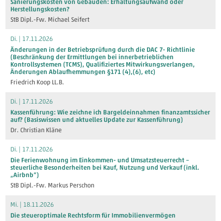
Sanierungskosten von Gebäuden: Erhaltungsaufwand oder
Herstellungskosten?
StB Dipl.-Fw. Michael Seifert
Di. | 17.11.2026
Änderungen in der Betriebsprüfung durch die DAC 7- Richtlinie
(Beschränkung der Ermittlungen bei innerbetrieblichen
Kontrollsystemen (TCMS), Qualifiziertes Mitwirkungsverlangen,
Änderungen Ablaufhemmungen §171 (4),(6), etc)
Friedrich Koop LL.B.
Di. | 17.11.2026
Kassenführung: Wie zeichne ich Bargeldeinnahmen finanzamtssicher
auf? (Basiswissen und aktuelles Update zur Kassenführung)
Dr. Christian Kläne
Di. | 17.11.2026
Die Ferienwohnung im Einkommen- und Umsatzsteuerrecht –
steuerliche Besonderheiten bei Kauf, Nutzung und Verkauf (inkl.
„Airbnb“)
StB Dipl.-Fw. Markus Perschon
Mi. | 18.11.2026
Die steueroptimale Rechtsform für Immobilienvermögen