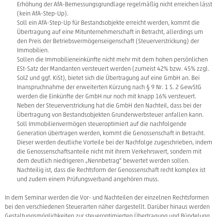
Erhöhung der AfA-Bemessungsgrundlage regelmäßig nicht erreichen lässt
(kein AfA-Step-Up).
Soll ein AfA-Step-Up für Bestandsobjekte erreicht werden, kommt die
Übertragung auf eine Mitunternehmerschaft in Betracht, allerdings um
den Preis der Betriebsvermögenseigenschaft (Steuerverstrickung) der
Immobilien.
Sollen die Immobilieneinkünfte nicht mehr mit dem hohen persönlichen
ESt-Satz der Mandanten versteuert werden (zumeist 42% bzw. 45% zzgl.
SolZ und ggf. KiSt), bietet sich die Übertragung auf eine GmbH an. Bei
Inanspruchnahme der erweiterten Kürzung nach § 9 Nr. 1 S. 2 GewStG
werden die Einkünfte der GmbH nur noch mit knapp 16% versteuert.
Neben der Steuerverstrickung hat die GmbH den Nachteil, dass bei der
Übertragung von Bestandsobjekten Grunderwerbsteuer anfallen kann.
Soll Immobilienvermögen steueroptimiert auf die nachfolgende
Generation übertragen werden, kommt die Genossenschaft in Betracht.
Dieser werden deutliche Vorteile bei der Nachfolge zugeschrieben, indem
die Genossenschaftsanteile nicht mit ihrem Verkehrswert, sondern mit
dem deutlich niedrigeren „Nennbetrag“ bewertet werden sollen.
Nachteilig ist, dass die Rechtsform der Genossenschaft recht komplex ist
und zudem einem Prüfungsverband angehören muss.
In dem Seminar werden die Vor- und Nachteilen der einzelnen Rechtsformen
bei den verschiedenen Steuerarten näher dargestellt. Darüber hinaus werden
Gestaltungsmöglichkeiten zur steueroptimierten Übertragung und Bündelung