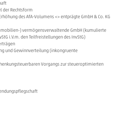
haft
el der Rechtsform
 Erhöhung des AfA-Volumens <> entprägte GmbH & Co. KG
immobilien-) vermögensverwaltende GmbH (kumulierte
StG i.V.m. den Teilfreistellungen des InvStG)
verträgen
ng und Gewinnverteilung (inkongruente
schenkungsteuerbaren Vorgangs zur steueroptimierten
wendungspflegschaft