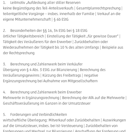
1. Leitmotiv „Aufdeckung aller stiller Reserven
keine Begünstigung des Teil-Anteilsverkaufs | Gesamtplanrechtsprechung |
teilentgeltliche Vorgänge – insbes. innerhalb der Familie | Verkauf an die
eigene Mitunternehmerschaft | § 6b EStG
2. Besonderheiten der §§ 16, 34 EStG bei § 18 EStG
örtlicher Tätigkeitsbereich | Einstellung der Tätigkeit „für gewisse Dauer“ |
Tätigkeit des Veräußerers für den Erwerber | Zurückbehalten oder
Wiederaufnehmen der Tätigkeit bis 10 % des alten Umfangs | Beispiele aus
der Rechtsprechung
3. Berechnung und Zahlenwerk beim Verkäufer
Übergang von § 4 Abs. 3 EStG zur Bilanzierung | Berechnung des
Veräußerungsgewinns | Kürzung des Freibetrags | negative
Ergänzungsrechnung bei Aufnahme von Mitgesellschaftern
4. Berechnung und Zahlenwerk beim Erwerber
Mehrwerte in Ergänzungsrechnung | Berechnung der AfA auf die Mehrwerte |
Geschäftsveräußerung im Ganzen in der Umsatzsteuer
5. Forderungen und Verbindlichkeiten
wirtschaftliche Überlegung: Mitverkauf oder Zurückbehalten | Auswirkungen
auf die Umsatzsteuer, insbes. bei Ist-Versteuerung | Zurückbehalten von
Forderungen und Wechsel zur Bilanzierung | Anschaffung der Forderung und