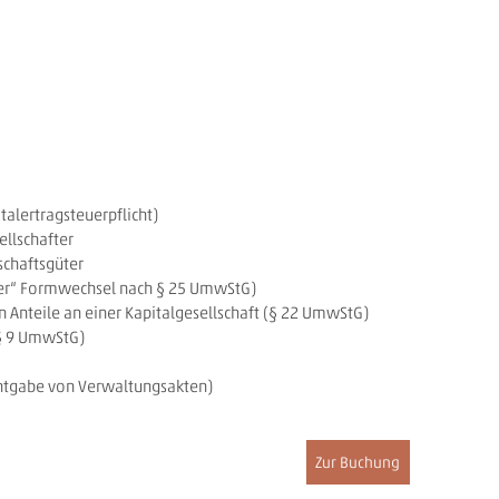
alertragsteuerpflicht)
llschafter
schaftsgüter
iver“ Formwechsel nach § 25 UmwStG)
 Anteile an einer Kapitalgesellschaft (§ 22 UmwStG)
 § 9 UmwStG)
nntgabe von Verwaltungsakten)
Zur Buchung