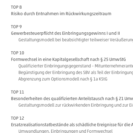
TOP 8
Risiko durch Entnahmen im Rückwirkungszeitraum
TOP 9
Gewerbesteuerpflicht des Einbringungsgewinns I und II
Gestaltungsmodell bei beabsichtigter teilweiser Veräußerun
TOP 10
Formwechsel in eine Kapitalgesellschaft nach § 25 UmwStG
Qualifizierter Einbringungsgegenstand – Mitunternehmerante
Begünstigung der Einbringung des SBV als Teil der Einbringun
Abgrenzung zum Optionsmodell nach § 1a KStG
TOP 11
Besonderheiten des qualifizierten Anteilstausch nach § 21 Um
Gestaltungsmodell zur rückwirkenden Einbringung und zur Ei
TOP 12
Ersatzrealisationstatbestände als schädliche Ereignisse für d
Umwandlungen, Einbringungen und Formwechsel