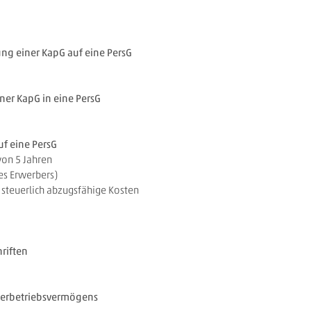
ng einer KapG auf eine PersG
ner KapG in eine PersG
f eine PersG
von 5 Jahren
es Erwerbers)
 steuerlich abzugsfähige Kosten
riften
derbetriebsvermögens