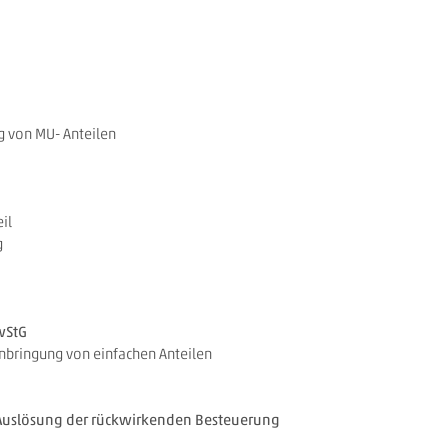
g von MU- Anteilen
il
g
wStG
nbringung von einfachen Anteilen
ie Auslösung der rückwirkenden Besteuerung