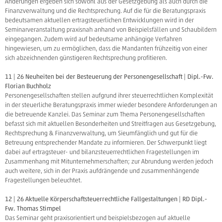
Änderungen ergeben sich sowohl aus der Gesetzgebung als auch durch die
Finanzverwaltung und die Rechtsprechung. Auf die für die Beratungspraxis
bedeutsamen aktuellen ertragsteuerlichen Entwicklungen wird in der
Seminarveranstaltung praxisnah anhand von Beispielsfällen und Schaubildern
eingegangen. Zudem wird auf bedeutsame anhängige Verfahren
hingewiesen, um zu ermöglichen, dass die Mandanten frühzeitig von einer
sich abzeichnenden günstigeren Rechtsprechung profitieren.
11 | 26 Neuheiten bei der Besteuerung der Personengesellschaft | Dipl.-Fw.
Florian Buchholz
Personengesellschaften stellen aufgrund ihrer steuerrechtlichen Komplexität
in der steuerliche Beratungspraxis immer wieder besondere Anforderungen an
die betreuende Kanzlei. Das Seminar zum Thema Personengesellschaften
befasst sich mit aktuellen Besonderheiten und Streitfragen aus Gesetzgebung,
Rechtsprechung & Finanzverwaltung, um Sieumfänglich und gut für die
Betreuung entsprechender Mandate zu informieren. Der Schwerpunkt liegt
dabei auf ertragsteuer- und bilanzsteuerrechtlichen Fragestellungen im
Zusammenhang mit Mitunternehmerschaften; zur Abrundung werden jedoch
auch weitere, sich in der Praxis aufdrängende und zusammenhängende
Fragestellungen beleuchtet.
12 | 26 Aktuelle Körperschaftsteuerrechtliche Fallgestaltungen | RD Dipl.-
Fw. Thomas Stimpel
Das Seminar geht praxisorientiert und beispielsbezogen auf aktuelle