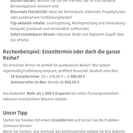
Gezielt buchen:
Wählen Sie nur die Themen, die für Ihre aktuelle
Beratungspraxis relevant sind.
Maximale Flexibilität:
Ideal bei Termindruck, Elternzeit, Projektphasen
oder punktuellem Fortbildungsbedarf.
Top-aktuelle Inhalte:
Gesetzgebung, Rechtsprechung und Verwaltung –
kompakt, praxisnah und verständlich aufbereitet.
Sofort einsetzbares Wissen:
Inklusive Skript und digitalem Zugriff über
das ePortal.
Rechenbeispiel: Einzeltermin oder doch die ganze
Reihe?
Ein einzelner Termin ist perfekt für punktuellen Bedarf. Wer jedoch
regelmäßig Fortbildung einplant, profitiert finanziell deutlich vom Abo:
10 Einzeltermine:
10 × 190,00 € =
1.900,00 €
Seminarreihe im Abo:
bereits ab
850,00 €
Das bedeutet:
Mehr als 1.000 € Ersparnis
bei voller Planungssicherheit –
inklusive monatlichem Wissens-Update.
Unser Tipp
Starten Sie flexibel mit einem
Einzeltermin
und lernen Sie die Praktiker-
Seminare kennen.
Wenn Sie merken, wie wertvoll das kontinuierliche Update für Ihre tägliche